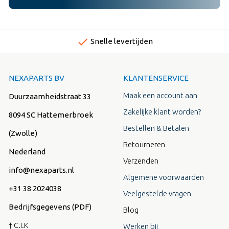
done
Snelle levertijden
NEXAPARTS BV
KLANTENSERVICE
Maak een account aan
Duurzaamheidstraat 33
Zakelijke klant worden?
8094 SC Hattemerbroek
Bestellen & Betalen
(Zwolle)
Retourneren
Nederland
Verzenden
info@nexaparts.nl
Algemene voorwaarden
+31 38 2024038
Veelgestelde vragen
Bedrijfsgegevens (PDF)
Blog
† C.I.K
Werken bij