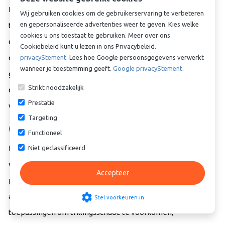
Het kiezen van de juiste trillingsdemper voor uw specifieke
Wij gebruiken cookies om de gebruikerservaring te verbeteren
en gepersonaliseerde advertenties weer te geven. Kies welke
toepassing is essentieel. Factoren zoals het type trillingen,
cookies u ons toestaat te gebruiken. Meer over ons
de frequentie, de belasting en de
Cookiebeleid kunt u lezen in ons Privacybeleid.
omgevingsomstandigheden moeten in overweging worden
privacyStement
. Lees hoe Google persoonsgegevens verwerkt
wanneer je toestemming geeft.
Google privacyStement
.
genomen. Het is ook belangrijk om regelmatig de staat van
Strikt noodzakelijk
de trillingsdempers te controleren en indien nodig te
Prestatie
vervangen om optimale prestaties te behouden.
Targeting
Conclusie:
Functioneel
Kortom, trillingsdempers spelen een cruciale rol bij het
Niet geclassificeerd
verminderen van trillingen, het optimaliseren van
Accepteer
prestaties en het verlengen van de levensduur van
settings
apparatuur. Ze worden gebruikt in diverse industrieën en
Stel voorkeuren in
toepassingen om trillingsschade te voorkomen,