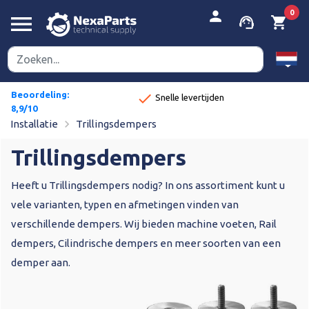
person
0
menu
support_agent
shopping_cart
Beoordeling:
done
Snelle levertijden
8,9/10
navigate_next
Installatie
Trillingsdempers
Trillingsdempers
Heeft u Trillingsdempers nodig? In ons assortiment kunt u
vele varianten, typen en afmetingen vinden van
verschillende dempers. Wij bieden
machine voeten
,
Rail
dempers
,
Cilindrische dempers
en meer soorten van een
demper aan.