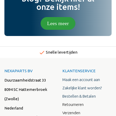
onze items!
Lees meer
done
Snelle levertijden
NEXAPARTS BV
KLANTENSERVICE
Maak een account aan
Duurzaamheidstraat 33
Zakelijke klant worden?
8094 SC Hattemerbroek
Bestellen & Betalen
(Zwolle)
Retourneren
Nederland
Verzenden