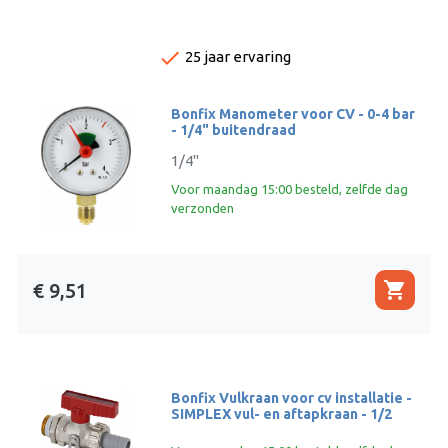
done
25 jaar ervaring
Bonfix Manometer voor CV - 0-4 bar
- 1/4" buitendraad
1/4''
Voor maandag 15:00 besteld, zelfde dag
verzonden
shopping_cart
€ 9,51
Bonfix Vulkraan voor cv installatie -
SIMPLEX vul- en aftapkraan - 1/2