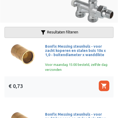
filter_alt
Resultaten filteren
Bonfix Messing steunhuls - voor
zacht koperen en stalen buis 10u x
1,0 - buitendiameter x wanddikte
Voor maandag 15:00 besteld, zelfde dag
verzonden
shopping_cart
€ 0,73
Bonfix Messing steunhuls - voor