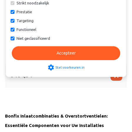
Strikt noodzakelijk
done
25 jaar ervaring
Prestatie
Targeting
Bonfix CV toebehoren Buffervaten
Functioneel
20 liter / 10 bar -
Niet geclassificeerd
Voor maandag 15:00 besteld, zelfde dag
verzonden
Accepteer
settings
Stel voorkeuren in
shopping_cart
€ 134,54
Bonfix Inlaatcombinaties & Overstortventielen:
Essentiële Componenten voor Uw Installaties