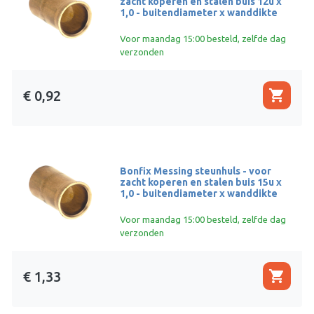
zacht koperen en stalen buis 12u x
1,0 - buitendiameter x wanddikte
Voor maandag 15:00 besteld, zelfde dag
verzonden
shopping_cart
€ 0,92
Bonfix Messing steunhuls - voor
zacht koperen en stalen buis 15u x
1,0 - buitendiameter x wanddikte
Voor maandag 15:00 besteld, zelfde dag
verzonden
shopping_cart
€ 1,33