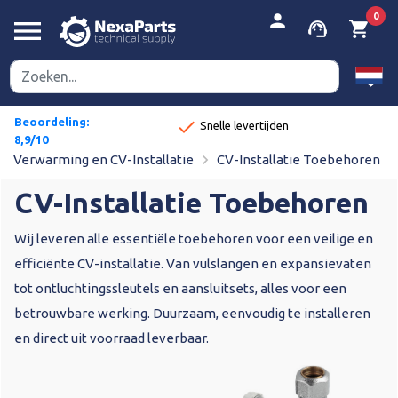
person
0
menu
support_agent
shopping_cart
Beoordeling:
done
Snelle levertijden
8,9/10
navigate_next
Verwarming en CV-Installatie
CV-Installatie Toebehoren
CV-Installatie Toebehoren
Wij leveren alle essentiële toebehoren voor een veilige en
efficiënte CV-installatie. Van vulslangen en expansievaten
tot ontluchtingssleutels en aansluitsets, alles voor een
betrouwbare werking. Duurzaam, eenvoudig te installeren
en direct uit voorraad leverbaar.