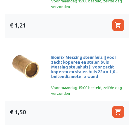
Voor maandag 15:00 besteld, zelfde dag
verzonden
shopping_cart
€ 1,21
Bonfix Messing steunhuls || voor
zacht koperen en stalen buis
Messing steunhuls || voor zacht
koperen en stalen buis 22u x 1,0 -
buitendiameter x wand
Voor maandag 15:00 besteld, zelfde dag
verzonden
shopping_cart
€ 1,50