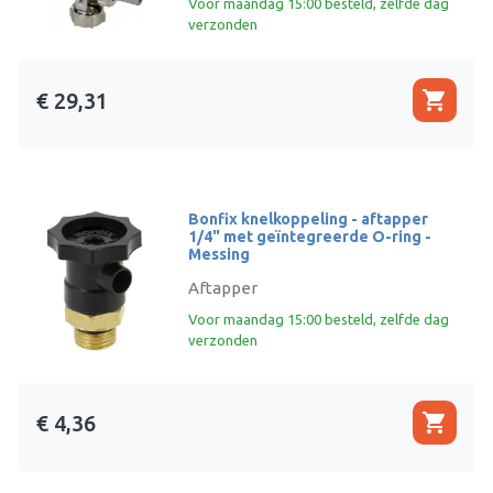
Voor maandag 15:00 besteld, zelfde dag
verzonden
shopping_cart
€ 29,31
Bonfix knelkoppeling - aftapper
1/4" met geïntegreerde O-ring -
Messing
Aftapper
Voor maandag 15:00 besteld, zelfde dag
verzonden
shopping_cart
€ 4,36