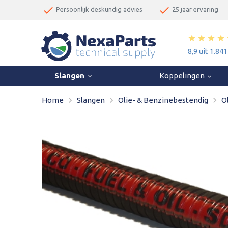
done
done
Persoonlijk deskundig advies
25 jaar ervaring
star
star
star
star
8,9 uit 1.84
Slangen
Koppelingen
keyboard_arrow_down
keyboard_arrow_down
navigate_next
navigate_next
navigate_next
Home
Slangen
Olie- & Benzinebestendig
O