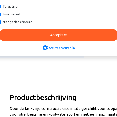
Targeting
Functioneel
Niet geclassificeerd
Accepteer
iek olie en koolwaterstof
settings
Stel voorkeuren in
Productbeschrijving
Door de knikvrije constructie uitermate geschikt voor toepa
voor olie, benzine en koolwaterstoffen met een maximaal