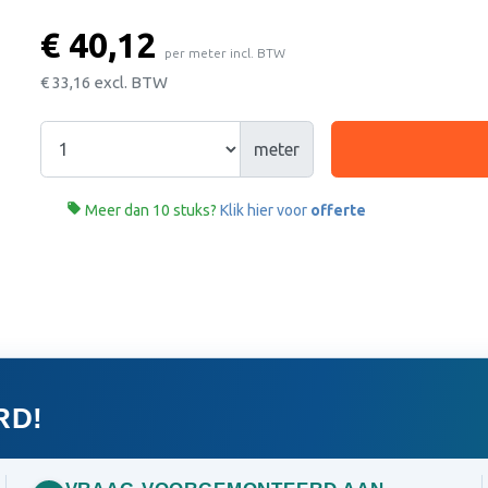
€ 40,12
per meter incl. BTW
€ 33,16
excl. BTW
meter

Meer dan 10 stuks?
Klik hier voor
offerte
RD!