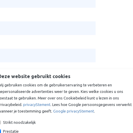
Deze website gebruikt cookies
Wij gebruiken cookies om de gebruikerservaring te verbeteren en
gepersonaliseerde advertenties weer te geven. Kies welke cookies u ons
oestaat te gebruiken. Meer over ons Cookiebeleid kunt u lezen in ons
rivacybeleid.
privacyStement
. Lees hoe Google persoonsgegevens verwerkt
r- en oliebestendige doekafdruk., NBR
wanneer je toestemming geeft.
Google privacyStement
.
Strikt noodzakelijk
tiel inlagen, Stalen spiraal
Prestatie