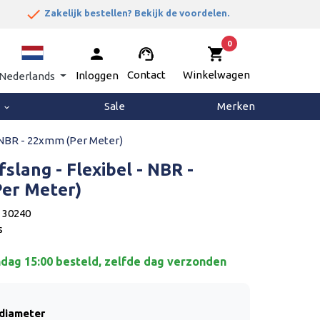
done


Zakelijk bestellen? Bekijk de voordelen.
0
person
support_agent
shopping_cart
Contact
Winkelwagen
Inloggen
Nederlands
g
Sale
Merken
keyboard_arrow_down
- NBR - 22xmm (Per Meter)
slang - Flexibel - NBR -
er Meter)
 30240
s
ag 15:00 besteld, zelfde dag verzonden
ndiameter