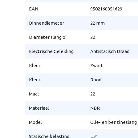
EAN
9502168851629
Binnendiameter
22 mm
Diameter slang ø
22
Electrische Geleiding
Antistatisch Draad
Kleur
Zwart
Kleur
Rood
Maat
22
Materiaal
NBR
Model
Olie- en benzineslang
check
Statische belasting