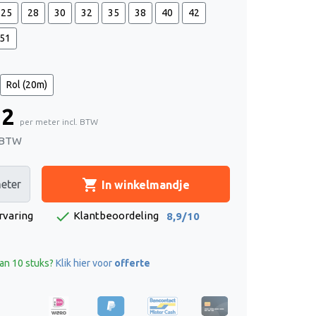
25
28
30
32
35
38
40
42
51
Rol (20m)
12
per meter incl. BTW
. BTW
shopping_cart
eter
In winkelmandje
check
rvaring
Klantbeoordeling
8,9/10
an 10 stuks?
Klik hier voor
offerte