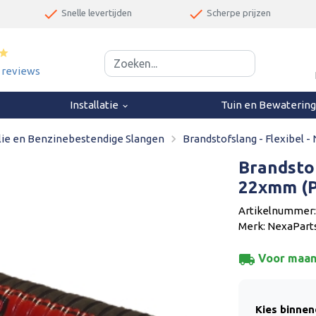
done
done
Snelle levertijden
Scherpe prijzen
star
1 reviews
Installatie
Tuin en Bewaterin
keyboard_arrow_down
navigate_next
lie en Benzinebestendige Slangen
Brandstofslang - Flexibel 
Brandstof
22xmm (P
Artikelnummer:
Merk: NexaPart
local_shipping
Voor maand
Kies binne