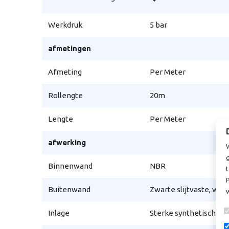
Werkdruk
5 bar
afmetingen
Afmeting
Per Meter
Rollengte
20m
Lengte
Per Meter
afwerking
Binnenwand
NBR
t
P
Buitenwand
Zwarte slijtvaste, wee
Inlage
Sterke synthetische tex