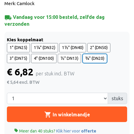
Merk: Camlock
local_shipping
Vandaag voor 15:00 besteld, zelfde dag
verzonden
Kies koppelmaat
1" (DN25)
1¼" (DN32)
1½" (DN40)
2" (DN50)
3" (DN75)
4" (DN100)
½" DN13)
¾" (DN20)
€ 6,82
per stuk incl. BTW
€ 5,64
excl. BTW
stuks
shopping_cart
In winkelmandje

Meer dan 40 stuks?
Klik hier voor
offerte