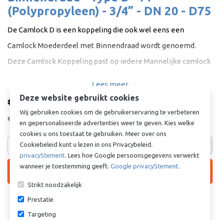
(Polypropyleen) - 3/4” - DN 20 - D75
De Camlock D is een koppeling die ook wel eens een
Camlock Moederdeel met Binnendraad wordt genoemd.
Deze Camlock Koppeling past op iedere Mannelijke camlock
met dezelfde koppelmaat. omdat hij gemaakt is volgens de
Lees meer
Mil-spec norm MIl A-A-59326A en volgens de EN 14420-7
€ 6,82
Deze website gebruikt cookies
per stuk incl. BTW
normering. Door deze international standaards kunt u met
Wij gebruiken cookies om de gebruikerservaring te verbeteren
€ 5,64
excl. BTW
en gepersonaliseerde advertenties weer te geven. Kies welke
een gerust hart iedere koppeling kopen die aan deze
cookies u ons toestaat te gebruiken. Meer over ons
normeringen voldoen. Zolang de koppelmaat het zelfde is,
Cookiebeleid kunt u lezen in ons Privacybeleid.
stuk
heeft u een lekvrije verbinding, ongeacht het materiaal. De
privacyStement
. Lees hoe Google persoonsgegevens verwerkt
wanneer je toestemming geeft.
Google privacyStement
.
shopping_cart
Camlock D kan worden gebruikt bij een overdruk, maar is ook
In winkelmandje
Strikt noodzakelijk
geschikt voor een situatie waar onderdruk belangerijk is.

Meer dan 40 stuks?
Klik hier voor
offerte
Prestatie
Doordat deze koppeling zeer betrouwbaar en eenvoudig is,
Targeting
wordt de Kamlok Koppeling veelzijdig toegepast in heel veel