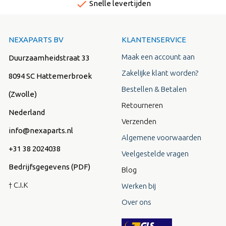
done
Snelle levertijden
NEXAPARTS BV
KLANTENSERVICE
Maak een account aan
Duurzaamheidstraat 33
Zakelijke klant worden?
8094 SC Hattemerbroek
Bestellen & Betalen
(Zwolle)
Retourneren
Nederland
Verzenden
info@nexaparts.nl
Algemene voorwaarden
+31 38 2024038
Veelgestelde vragen
Bedrijfsgegevens (PDF)
Blog
† C.I.K
Werken bij
Over ons