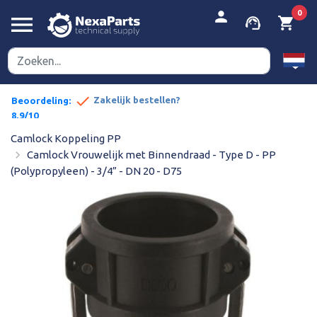


person
0
menu
support_agent
shopping_cart
done
pe prijzen
Zakelijk bestellen?
Beoordeling:
8,9/10
Camlock Koppeling PP
navigate_next
Camlock Vrouwelijk met Binnendraad - Type D - PP
(Polypropyleen) - 3/4” - DN 20 - D75