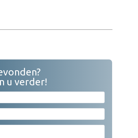
gevonden?
n u verder!