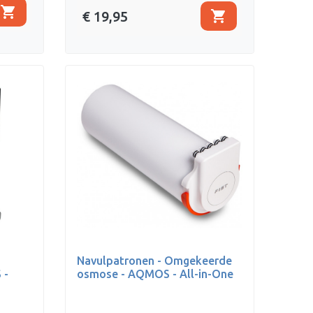
shopping_cart
shopping_cart
€ 19,95
Navulpatronen - Omgekeerde
 -
osmose - AQMOS - All-in-One