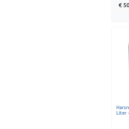
€ 5
Harsre
Liter