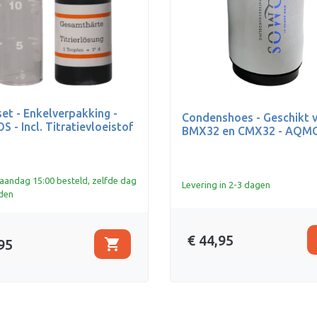
et - Enkelverpakking -
Condenshoes - Geschikt 
 - Incl. Titratievloeistof
BMX32 en CMX32 - AQM
andag 15:00 besteld, zelfde dag
Levering in 2-3 dagen
den
€ 44,95
shopping_cart
95