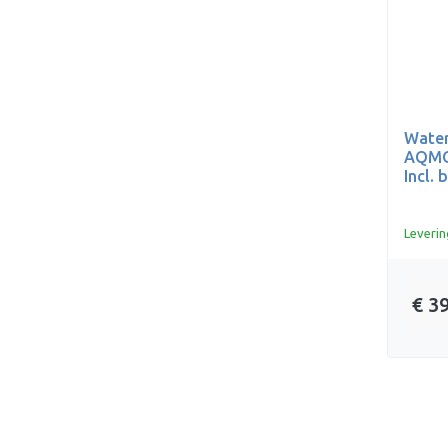
Water
AQMOS
Incl. 
Leverin
€ 3
done
Persoonlijk deskundig advies