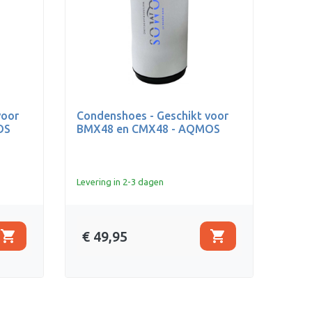
voor
Condenshoes - Geschikt voor
OS
BMX48 en CMX48 - AQMOS
Levering in 2-3 dagen
shopping_cart
shopping_cart
€ 49,95