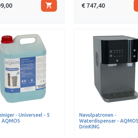
shopping_cart
09,00
€ 747,40
iniger - Universeel - 5
Navulpatronen -
 - AQMOS
Waterdispenser - AQMOS
DrinKING