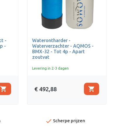
t -
Waterontharder -
p -
Waterverzachter - AQMOS -
BMX-32 - Tot 4p - Apart
zoutvat
Levering in 2-3 dagen
shopping_cart
shopping_cart
€ 492,88
done
n
Scherpe prijzen