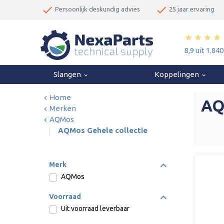
done
done
Persoonlijk deskundig advies
25 jaar ervaring
star
star
star
star
8,9 uit 1.84
Slangen
Koppelingen
keyboard_arrow_down
keyboard_arrow_down
Home
AQ
Merken
AQMos
AQMos Gehele collectie
Merk
AQMos
Voorraad
Uit voorraad leverbaar