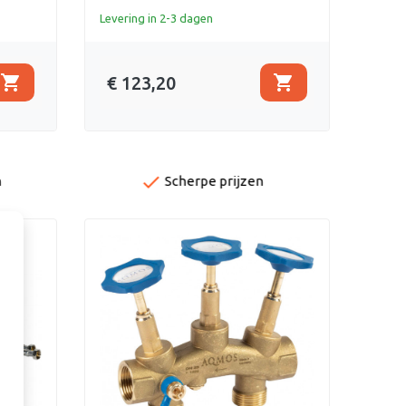
Levering in 2-3 dagen
shopping_cart
shopping_cart
€ 123,20
done
n
Scherpe prijzen