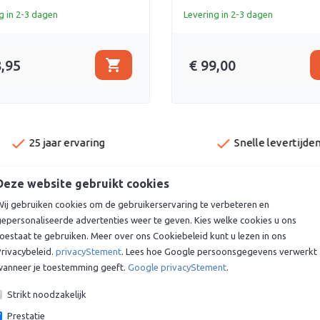
g in 2-3 dagen
Levering in 2-3 dagen
shopping_cart
8,95
€ 99,00
done
done
25 jaar ervaring
Snelle levertijde
Deze website gebruikt cookies
Wij gebruiken cookies om de gebruikerservaring te verbeteren en
gepersonaliseerde advertenties weer te geven. Kies welke cookies u ons
oestaat te gebruiken. Meer over ons Cookiebeleid kunt u lezen in ons
rivacybeleid.
privacyStement
. Lees hoe Google persoonsgegevens verwerkt
wanneer je toestemming geeft.
Google privacyStement
.
Strikt noodzakelijk
Prestatie