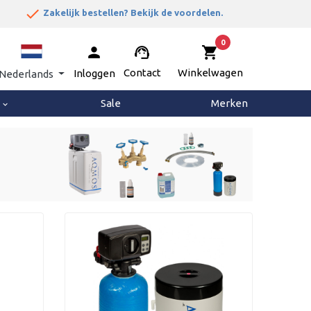
done
Zakelijk bestellen? Bekijk de voordelen.
0
person
support_agent
shopping_cart
Contact
Winkelwagen
Inloggen
Nederlands
g
Sale
Merken
keyboard_arrow_down