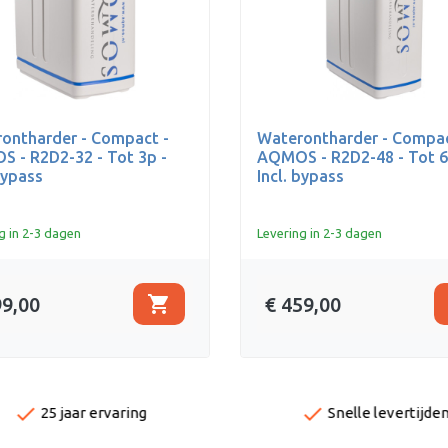
ontharder - Compact -
Waterontharder - Compac
 - R2D2-32 - Tot 3p -
AQMOS - R2D2-48 - Tot 6
bypass
Incl. bypass
g in 2-3 dagen
Levering in 2-3 dagen
shopping_cart
99,00
€ 459,00
done
done
25 jaar ervaring
Snelle levertijde