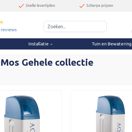
done
done
Snelle levertijden
Scherpe prijzen
star
0 reviews
Installatie
Tuin en Bewaterin
keyboard_arrow_down
Mos Gehele collectie