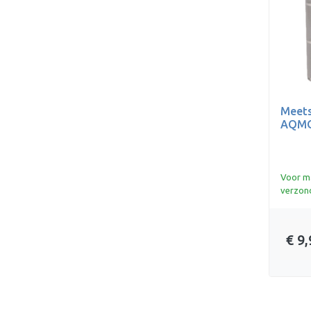
Meets
AQMOS
Voor ma
verzon
€ 9,