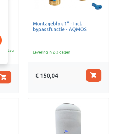
Montageblok 1" - Incl.
bypassfunctie - AQMOS
lfde dag
Levering in 2-3 dagen
shopping_cart
€ 150,04
shopping_cart