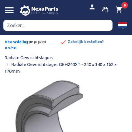


person
0
menu
support_agent
shopping_cart
done
pe prijzen
Zakelijk bestellen?
Beoordeling:
8,9/10
Radiale Gewrichtslagers
navigate_next
Radiale Gewrichtslager GEH240XT - 240 x 340 x 162 x
170mm