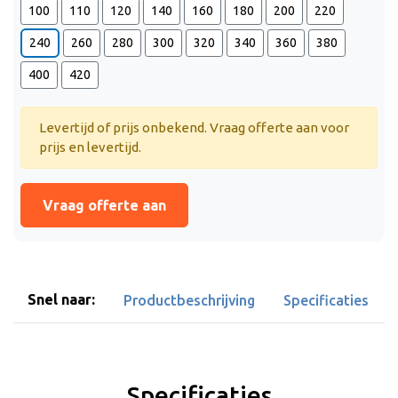
100
110
120
140
160
180
200
220
240
260
280
300
320
340
360
380
400
420
Levertijd of prijs onbekend. Vraag offerte aan voor
prijs en levertijd.
Vraag offerte aan
Snel naar:
Productbeschrijving
Specificaties
Specificaties