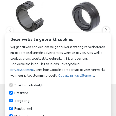
Radiale Gewrichtslager
Radiale Gewrichtslager GE4E
Deze website gebruikt cookies
GEC420COMP-P - 420 x 560 x
- *GE4DO - 4 x 12 x 3 x 5mm
Wij gebruiken cookies om de gebruikerservaring te verbeteren
160 x 190mm
€ 4,55
en gepersonaliseerde advertenties weer te geven. Kies welke
Op aanvraag
cookies u ons toestaat te gebruiken. Meer over ons
Cookiebeleid kunt u lezen in ons Privacybeleid.
privacyStement
. Lees hoe Google persoonsgegevens verwerkt
wanneer je toestemming geeft.
Google privacyStement
.
Strikt noodzakelijk
Prestatie
Targeting
Functioneel
Schrijf een review