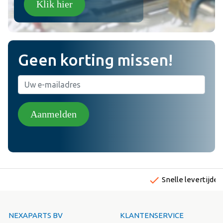
Klik hier
Geen korting missen!
Aanmelden
done
Snelle levertijden
NEXAPARTS BV
KLANTENSERVICE