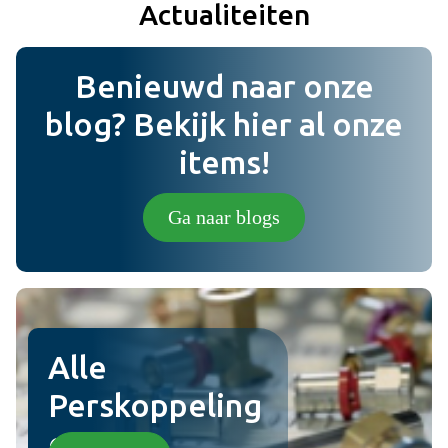
Actualiteiten
Toevoegen
Benieuwd naar onze
Bericht
blog? Bekijk hier al onze
items!
Foto (niet verplicht) (jpg,png).
Ga naar blogs
Plaats review
Alle
Perskoppeling
en!