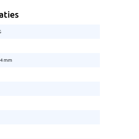
aties
G
194 mm