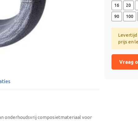
16
20
90
100
Levertijd
prijs en l
Vraag o
aties
van onderhoudsvrij composietmateriaal voor