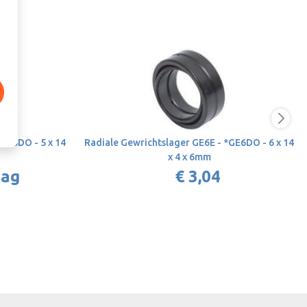
*GE5DO - 5 x 14
Radiale Gewrichtslager GE6E - *GE6DO - 6 x 14
x 4 x 6mm
aag
€ 3,04