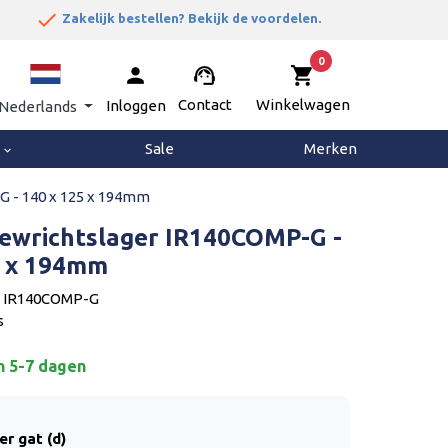
done


Zakelijk bestellen? Bekijk de voordelen.
0
person
support_agent
shopping_cart
Contact
Winkelwagen
Inloggen
Nederlands
g
Sale
Merken
keyboard_arrow_down
G - 140 x 125 x 194mm
Gewrichtslager IR140COMP-G -
5 x 194mm
: IR140COMP-G
s
n 5-7 dagen
er gat (d)