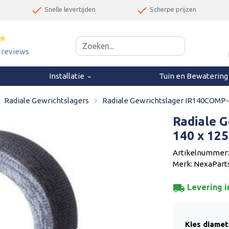
done
done
Snelle levertijden
Scherpe prijzen
star
0 reviews
Installatie
Tuin en Bewaterin
keyboard_arrow_down
next
navigate_next
Radiale Gewrichtslagers
Radiale Gewrichtslager IR140COMP-
Radiale 
140 x 12
Artikelnummer
Merk: NexaPart
local_shipping
Levering i
Kies diamet