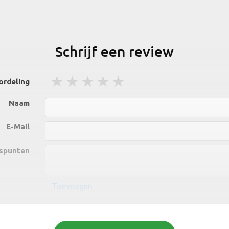
Schrijf een review
1 stars
2 stars
3 stars
4 stars
5 stars
ordeling
Naam
E-Mail
spunten
Toevoegen
npunten