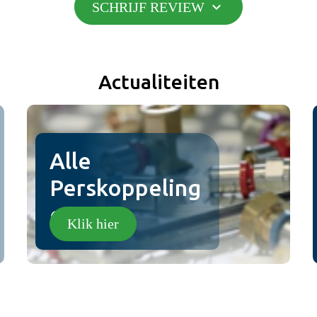
expand_more
SCHRIJF REVIEW
Toevoegen
Bericht
Actualiteiten
jpg,png).
Plaats review
Alle
Perskoppeling
en!
Klik hier