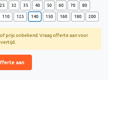
25
32
35
40
50
60
70
80
110
125
140
150
160
180
200
 of prijs onbekend. Vraag offerte aan voor
evertijd.
fferte aan