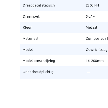
Draaggetal statisch
2305 kN
Draaihoek
5 α° ≈
Kleur
Metaal
Materiaal
Composiet / 
Model
Gewrichtslage
Model omschrijving
16-200mm
remove
Onderhoudplichtig