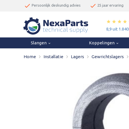
done
done
Persoonlijk deskundig advies
25 jaar ervaring
star
star
star
star
8,9 uit 1.84
Slangen
Koppelingen
keyboard_arrow_down
keyboard_arrow_down
navigate_next
navigate_next
navigate_next
navigate_
Home
Installatie
Lagers
Gewrichtslagers