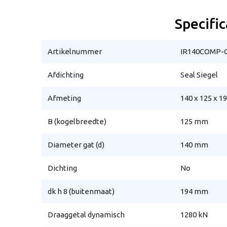
Specific
Artikelnummer
IR140COMP-
Afdichting
Seal Siegel
Afmeting
140 x 125 x 
B (kogelbreedte)
125 mm
Diameter gat (d)
140 mm
Dichting
No
dk h 8 (buitenmaat)
194 mm
Draaggetal dynamisch
1280 kN