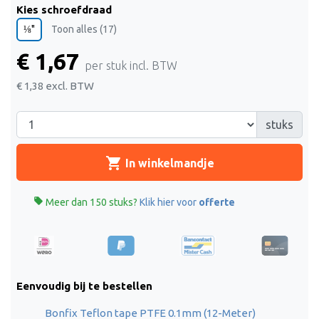
Kies schroefdraad
⅛"
Toon alles (17)
€ 1,67
per stuk incl. BTW
€ 1,38
excl. BTW
stuks
shopping_cart
In winkelmandje

Meer dan 150 stuks?
Klik hier voor
offerte
Eenvoudig bij te bestellen
Bonfix Teflon tape PTFE 0.1mm (12-Meter)