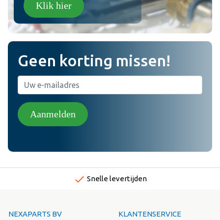
Klik hier
Geen korting missen!
Aanmelden
done
Snelle levertijden
NEXAPARTS BV
KLANTENSERVICE