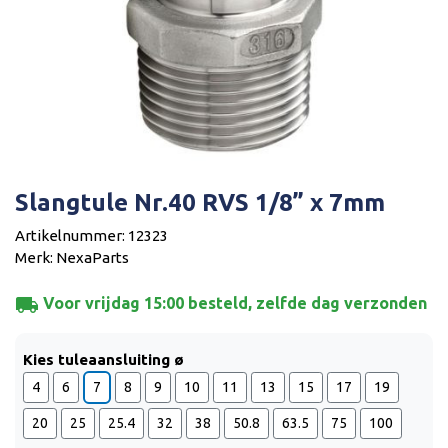
Slangtule Nr.40 RVS 1/8” x 7mm
Artikelnummer: 12323
Merk: NexaParts
local_shipping
Voor vrijdag 15:00 besteld, zelfde dag verzonden
Kies tuleaansluiting ø
4
6
7
8
9
10
11
13
15
17
19
20
25
25.4
32
38
50.8
63.5
75
100