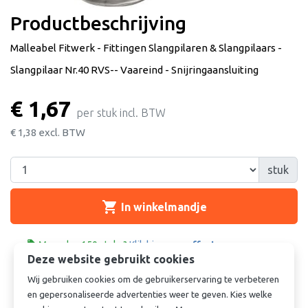
Productbeschrijving
Malleabel Fitwerk - Fittingen Slangpilaren & Slangpilaars -
Slangpilaar Nr.40 RVS-- Vaareind - Snijringaansluiting
€ 1,67
per stuk incl. BTW
€ 1,38
excl. BTW
stuk
shopping_cart
In winkelmandje

Meer dan 150 stuks?
Klik hier voor
offerte
Deze website gebruikt cookies
Wij gebruiken cookies om de gebruikerservaring te verbeteren
Vergelijkbare producten
en gepersonaliseerde advertenties weer te geven. Kies welke