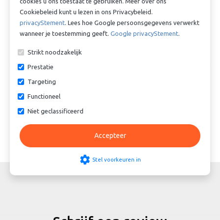
cookies u ons toestaat te gebruiken. Meer over ons
Cookiebeleid kunt u lezen in ons Privacybeleid.
privacyStement
. Lees hoe Google persoonsgegevens verwerkt
wanneer je toestemming geeft.
Google privacyStement
.
Strikt noodzakelijk
Prestatie
Slangtule Nr.40 RVS 1-1/2” x
Slangtule Nr.40 RVS 1¼"” x
Targeting
38mm
32mm
Functioneel
€ 23,98
€ 15,05
Niet geclassificeerd
Accepteer
settings
Stel voorkeuren in