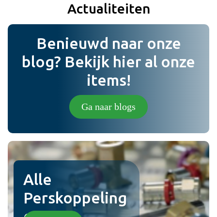
Actualiteiten
Toevoegen
Benieuwd naar onze
Bericht
blog? Bekijk hier al onze
items!
Foto (niet verplicht) (jpg,png).
Ga naar blogs
Plaats review
Alle
Perskoppeling
en!