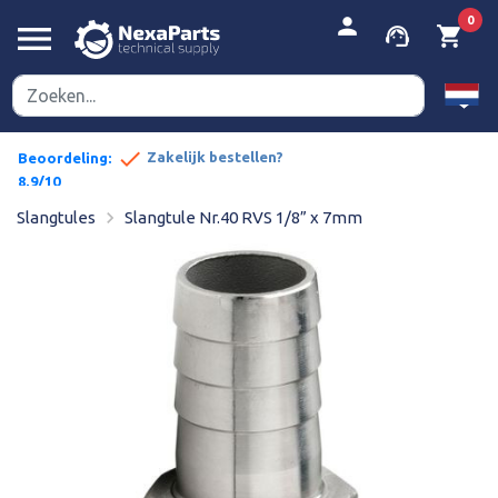


person
0
menu
support_agent
shopping_cart
done
pe prijzen
Zakelijk bestellen?
Beoordeling:
8,9/10
navigate_next
Slangtules
Slangtule Nr.40 RVS 1/8” x 7mm