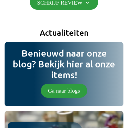
expand_more
SCHRIJF REVIEW
Toevoegen
do_not_disturb_on
Minpunten
Actualiteiten
Toevoegen
Benieuwd naar onze
Bericht
blog? Bekijk hier al onze
items!
Foto (niet verplicht) (jpg,png).
Ga naar blogs
Plaats review