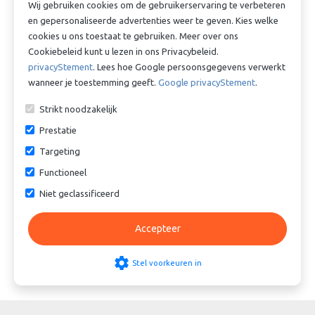

Meer dan 10 stuks?
Klik hier voor
offerte
Wij gebruiken cookies om de gebruikerservaring te verbeteren
en gepersonaliseerde advertenties weer te geven. Kies welke
cookies u ons toestaat te gebruiken. Meer over ons
Cookiebeleid kunt u lezen in ons Privacybeleid.
Vergelijkbare producten
privacyStement
. Lees hoe Google persoonsgegevens verwerkt
wanneer je toestemming geeft.
Google privacyStement
.
Strikt noodzakelijk
Prestatie
Targeting
Functioneel
Geka Koppeling RVS - 1-1/2”
Tankwagenkoppeling
Niet geclassificeerd
Binnendraad - Viton
spanring - RVS - DN80
€ 23,93
€ 41,43
Accepteer
settings
Stel voorkeuren in