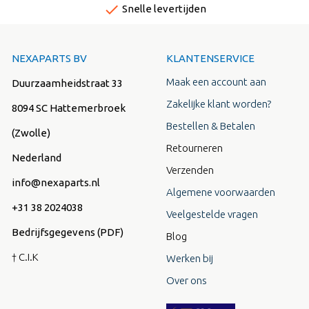
done
Snelle levertijden
NEXAPARTS BV
KLANTENSERVICE
Maak een account aan
Duurzaamheidstraat 33
Zakelijke klant worden?
8094 SC Hattemerbroek
Bestellen & Betalen
(Zwolle)
Retourneren
Nederland
Verzenden
info@nexaparts.nl
Algemene voorwaarden
+31 38 2024038
Veelgestelde vragen
Bedrijfsgegevens (PDF)
Blog
† C.I.K
Werken bij
Over ons