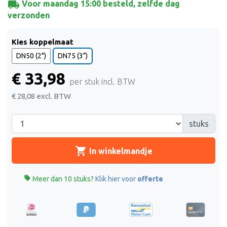
local_shipping
Voor maandag 15:00 besteld, zelfde dag
verzonden
Kies koppelmaat
DN50 (2")
DN75 (3")
€ 33,98
per stuk incl. BTW
€ 28,08
excl. BTW
stuks
shopping_cart
In winkelmandje

Meer dan 10 stuks?
Klik hier voor
offerte