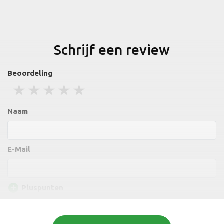
Schrijf een review
Beoordeling
1 stars
2 stars
3 stars
4 stars
5 stars
Naam
E-Mail
add_circle
Pluspunten