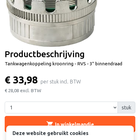
Productbeschrijving
Tankwagenkoppeling kroonring - RVS - 3'' binnendraad
€ 33,98
per stuk incl. BTW
€ 28,08
excl. BTW
stuk
shopping_cart
In winkelmandje
Deze website gebruikt cookies