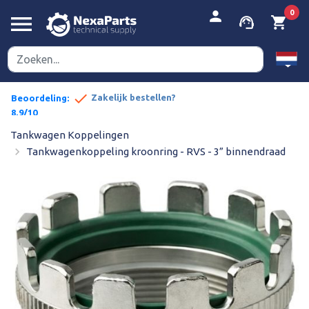


person
0
menu
support_agent
shopping_cart
done
pe prijzen
Zakelijk bestellen?
Beoordeling:
8,9/10
Tankwagen Koppelingen
navigate_next
Tankwagenkoppeling kroonring - RVS - 3” binnendraad