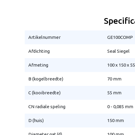
Specific
Artikelnummer
GE100COMP
Afdichting
Seal Siegel
Afmeting
100 x 150 x 5
B (kogelbreedte)
70 mm
C (kooibreedte)
55 mm
CN radiale speling
0 - 0,085 mm
D (huis)
150 mm
Diameter gat (d)
100 mm