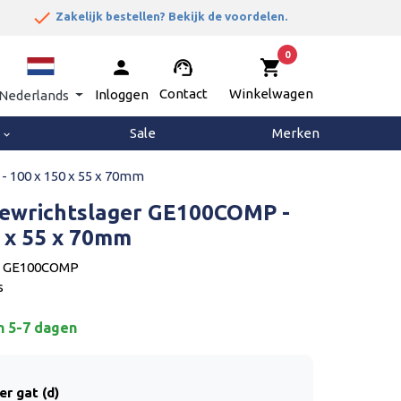
done


Zakelijk bestellen? Bekijk de voordelen.
0
person
support_agent
shopping_cart
Contact
Winkelwagen
Inloggen
Nederlands
g
Sale
Merken
keyboard_arrow_down
- 100 x 150 x 55 x 70mm
Gewrichtslager GE100COMP -
0 x 55 x 70mm
: GE100COMP
s
n 5-7 dagen
er gat (d)