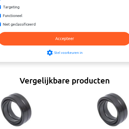
Targeting
Functioneel
Niet geclassificeerd
Accepteer
settings
Stel voorkeuren in
Vergelijkbare producten