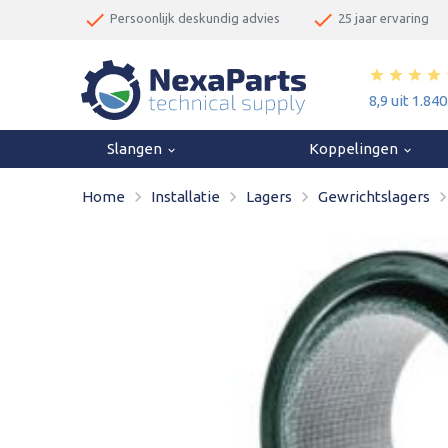
done
done
Persoonlijk deskundig advies
25 jaar ervaring
star
star
star
star
8,9 uit 1.84
Slangen
Koppelingen
keyboard_arrow_down
keyboard_arrow_down
navigate_next
navigate_next
navigate_next
navigate_
Home
Installatie
Lagers
Gewrichtslagers