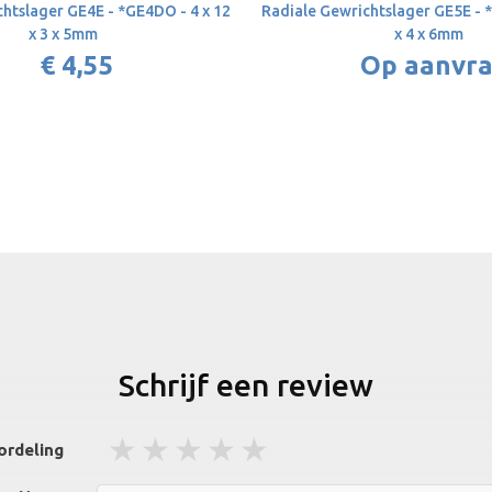
htslager GE4E - *GE4DO - 4 x 12
Radiale Gewrichtslager GE5E - 
x 3 x 5mm
x 4 x 6mm
€ 4,55
Op aanvr
Schrijf een review
1 stars
2 stars
3 stars
4 stars
5 stars
ordeling