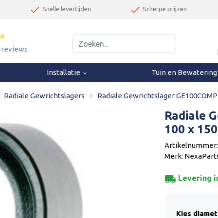
done
done
Snelle levertijden
Scherpe prijzen
star
0 reviews
Installatie
Tuin en Bewaterin
keyboard_arrow_down
next
navigate_next
Radiale Gewrichtslagers
Radiale Gewrichtslager GE100COMP 
Radiale 
100 x 15
Artikelnummer
Merk: NexaPart
local_shipping
Levering i
Kies diamet