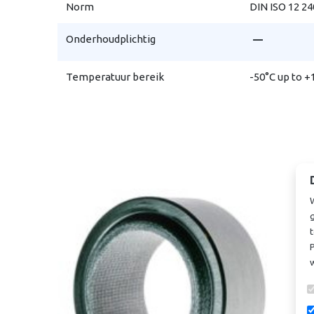
Norm
DIN ISO 12 24
remove
Onderhoudplichtig
Temperatuur bereik
-50°C up to +
t
P