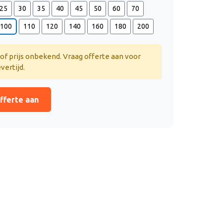
25
30
35
40
45
50
60
70
100
110
120
140
160
180
200
 of prijs onbekend. Vraag offerte aan voor
evertijd.
fferte aan