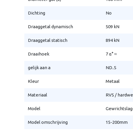
Dichting
No
Draaggetal dynamisch
509 kN
Draaggetal statisch
894 kN
Draaihoek
7 α° ≈
gelijk aan a
ND..S
Kleur
Metaal
Materiaal
RVS / hardwe
Model
Gewrichtslage
Model omschrijving
15-200mm