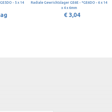
*GE5DO - 5 x 14
Radiale Gewrichtslager GE6E - *GE6DO - 6 x 14
x 4 x 6mm
aag
€ 3,04