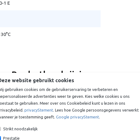
0-1 E
130°C
Productbeschrijving
Deze website gebruikt cookies
De GE100COMP - 100 x 150 x 55 x 70 mm is een onderhoudsvr
Wij gebruiken cookies om de gebruikerservaring te verbeteren en
gepersonaliseerde advertenties weer te geven. Kies welke cookies u ons
Levertijd & prijs onbekend. Vraag offerte aan voor prijs en
oestaat te gebruiken. Meer over ons Cookiebeleid kunt u lezen in ons
rivacybeleid.
privacyStement
. Lees hoe Google persoonsgegevens verwerkt
wanneer je toestemming geeft.
Google privacyStement
.
Vraag offerte aan
Strikt noodzakelijk
Prestatie