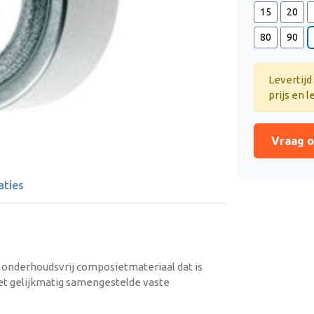
15
20
80
90
Levertijd
prijs en l
Vraag o
aties
n onderhoudsvrij composietmateriaal dat is
et gelijkmatig samengestelde vaste