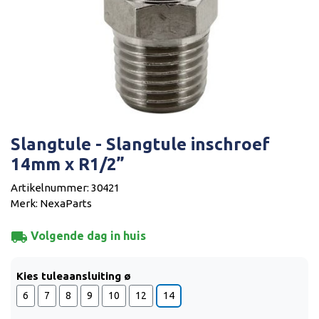
Slangtule - Slangtule inschroef
14mm x R1/2”
Artikelnummer: 30421
Merk: NexaParts
local_shipping
Volgende dag in huis
Kies tuleaansluiting ø
6
7
8
9
10
12
14