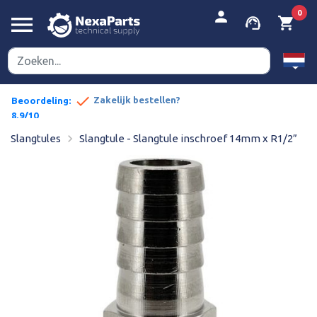


person
0
menu
support_agent
shopping_cart
done
pe prijzen
Zakelijk bestellen?
Beoordeling:
8,9/10
navigate_next
Slangtules
Slangtule - Slangtule inschroef 14mm x R1/2”