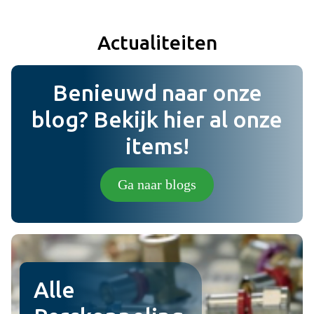
do_not_disturb_on
Minpunten
Actualiteiten
Toevoegen
Benieuwd naar onze
Bericht
blog? Bekijk hier al onze
items!
Foto (niet verplicht) (jpg,png).
Ga naar blogs
Plaats review
Alle