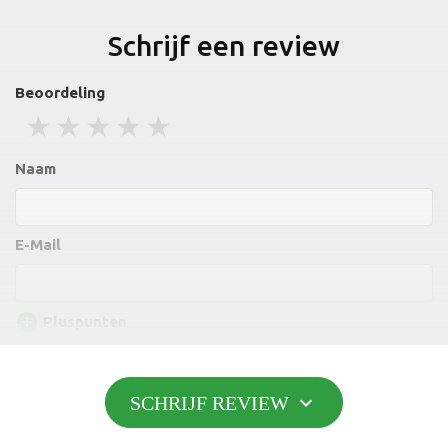
Schrijf een review
Beoordeling
1 stars
2 stars
3 stars
4 stars
5 stars
Naam
E-Mail
add_circle
Pluspunten
expand_more
SCHRIJF REVIEW
Toevoegen