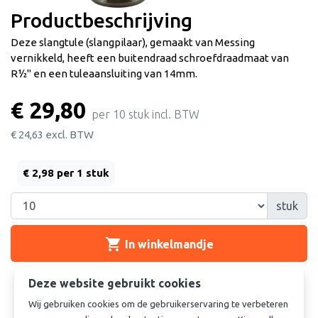
Productbeschrijving
Deze slangtule (slangpilaar), gemaakt van Messing
vernikkeld, heeft een buitendraad schroefdraadmaat van
R½" en een tuleaansluiting van 14mm.
€ 29,80
per 10 stuk incl. BTW
€ 24,63
excl. BTW
€ 2,98 per 1 stuk
stuk
shopping_cart
In winkelmandje

Deze website gebruikt cookies
Meer dan 10 stuks?
Klik hier voor
offerte
Wij gebruiken cookies om de gebruikerservaring te verbeteren