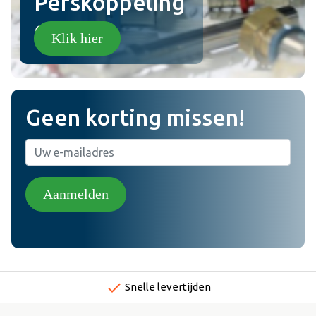
Perskoppeling
en!
Klik hier
Geen korting missen!
Aanmelden
done
Snelle levertijden