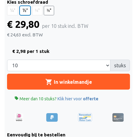
Kies schroefdraad
¼"
½"
⅛"
⅜"
€ 29,80
per 10 stuk incl. BTW
€ 24,63
excl. BTW
€ 2,98 per 1 stuk
stuks
shopping_cart
In winkelmandje

Meer dan 10 stuks?
Klik hier voor
offerte
Eenvoudig bij te bestellen