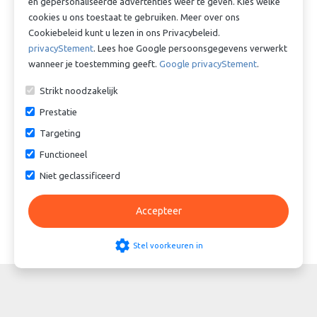
en gepersonaliseerde advertenties weer te geven. Kies welke
Vergelijkbare producten
cookies u ons toestaat te gebruiken. Meer over ons
Cookiebeleid kunt u lezen in ons Privacybeleid.
privacyStement
. Lees hoe Google persoonsgegevens verwerkt
wanneer je toestemming geeft.
Google privacyStement
.
Strikt noodzakelijk
Prestatie
Targeting
Slangtule Nr.40 RVS 1-1/2” x
Slangtule Nr.40 RVS 1¼"” x
Functioneel
38mm
32mm
Niet geclassificeerd
€ 23,98
€ 15,05
Accepteer
settings
Stel voorkeuren in