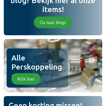
blog? Bekijk hier al onze
items!
Foto (niet verplicht) (jpg,png).
Ga naar blogs
Plaats review
Alle
Perskoppeling
en!
Klik hier
Geen korting missen!