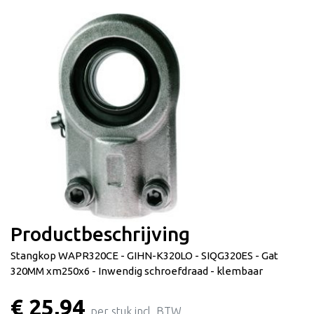
Productbeschrijving
Stangkop WAPR320CE - GIHN-K320LO - SIQG320ES - Gat
320MM xm250x6 - Inwendig schroefdraad - klembaar
€ 25,94
per stuk incl. BTW