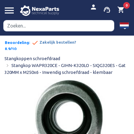


person
0
menu
support_agent
shopping_cart
done
pe prijzen
Zakelijk bestellen?
Beoordeling:
8,9/10
Stangkoppen schroefdraad
navigate_next
Stangkop WAPR320CE - GIHN-K320LO - SIQG320ES - Gat
320MM x M250x6 - Inwendig schroefdraad - klembaar