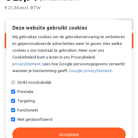
€ 21,44
excl. BTW
stuk
Deze website gebruikt cookies
Wij gebruiken cookies om de gebruikerservaring te verbeteren
shopping_cart
In winkelmandje
en gepersonaliseerde advertenties weer te geven. Kies welke
cookies u ons toestaat te gebruiken. Meer over ons
Cookiebeleid kunt u lezen in ons Privacybeleid.

Meer dan 10 stuks?
Klik hier voor
offerte
privacyStement
. Lees hoe Google persoonsgegevens verwerkt
wanneer je toestemming geeft.
Google privacyStement
.
Vergelijkbare producten
Strikt noodzakelijk
Prestatie
Targeting
Functioneel
Niet geclassificeerd
Accepteer
Stangkop WAPR16CE - GIHN-
Stangkop WAPR12CE - GIHN-