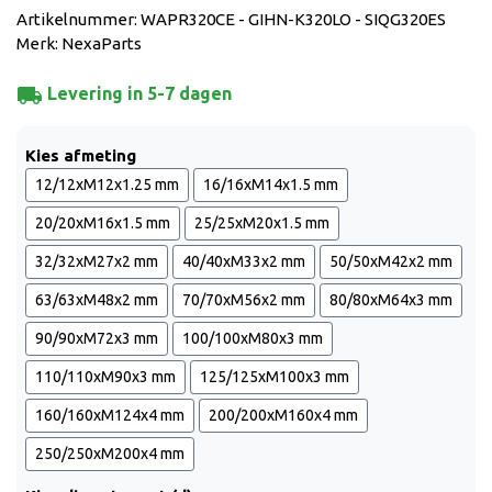
Artikelnummer: WAPR320CE - GIHN-K320LO - SIQG320ES
Merk: NexaParts
local_shipping
Levering in 5-7 dagen
Kies afmeting
12/12xM12x1.25 mm
16/16xM14x1.5 mm
20/20xM16x1.5 mm
25/25xM20x1.5 mm
32/32xM27x2 mm
40/40xM33x2 mm
50/50xM42x2 mm
63/63xM48x2 mm
70/70xM56x2 mm
80/80xM64x3 mm
90/90xM72x3 mm
100/100xM80x3 mm
110/110xM90x3 mm
125/125xM100x3 mm
160/160xM124x4 mm
200/200xM160x4 mm
250/250xM200x4 mm