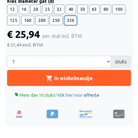
Kies diameter gat (d)
12
16
20
25
32
40
50
63
80
100
125
160
200
250
320
€ 25,94
per stuk incl. BTW
€ 21,44
excl. BTW
stuks
shopping_cart
In winkelmandje

Meer dan 10 stuks?
Klik hier voor
offerte