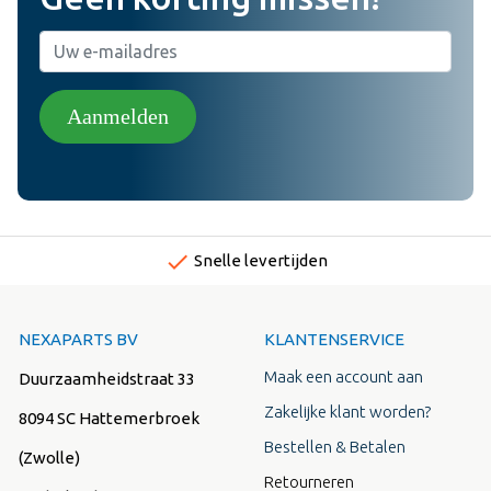
Aanmelden
done
Snelle levertijden
NEXAPARTS BV
KLANTENSERVICE
Maak een account aan
Duurzaamheidstraat 33
Zakelijke klant worden?
8094 SC Hattemerbroek
Bestellen & Betalen
(Zwolle)
Retourneren