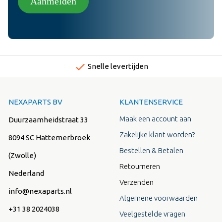
Aanmelden
done
Snelle levertijden
NEXAPARTS BV
KLANTENSERVICE
Maak een account aan
Duurzaamheidstraat 33
Zakelijke klant worden?
8094 SC Hattemerbroek
Bestellen & Betalen
(Zwolle)
Retourneren
Nederland
Verzenden
info@nexaparts.nl
Algemene voorwaarden
+31 38 2024038
Veelgestelde vragen