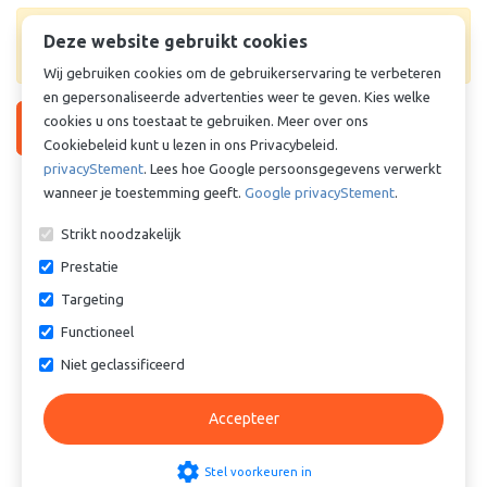
Levertijd & prijs onbekend. Vraag offerte aan voor
Deze website gebruikt cookies
prijs en levertijd.
Wij gebruiken cookies om de gebruikerservaring te verbeteren
en gepersonaliseerde advertenties weer te geven. Kies welke
cookies u ons toestaat te gebruiken. Meer over ons
Vraag offerte aan
Cookiebeleid kunt u lezen in ons Privacybeleid.
privacyStement
. Lees hoe Google persoonsgegevens verwerkt
Vergelijkbare producten
wanneer je toestemming geeft.
Google privacyStement
.
Strikt noodzakelijk
Prestatie
Targeting
Functioneel
Niet geclassificeerd
Cilinderbus - Lagerbus -
Cilinderbus - Lagerbus -
Glijlager - TEF-MET - Staal /
Glijlager - TEF-MET - Staal /
Accepteer
PTFE - 50/55x65 mm
PTFE - 50/55x45 mm
€ 7,31
€ 5,03
settings
Stel voorkeuren in