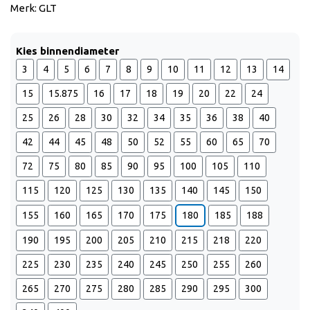
Merk: GLT
Kies binnendiameter
3
4
5
6
7
8
9
10
11
12
13
14
15
15.875
16
17
18
19
20
22
24
25
26
28
30
32
34
35
36
38
40
42
44
45
48
50
52
55
60
65
70
72
75
80
85
90
95
100
105
110
115
120
125
130
135
140
145
150
155
160
165
170
175
180
185
188
190
195
200
205
210
215
218
220
225
230
235
240
245
250
255
260
265
270
275
280
285
290
295
300