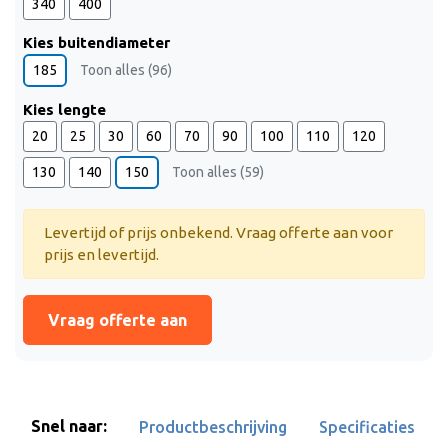
340
400
Kies buitendiameter
185
Toon alles (96)
Kies lengte
20
25
30
60
70
90
100
110
120
130
140
150
Toon alles (59)
Levertijd of prijs onbekend. Vraag offerte aan voor
prijs en levertijd.
Vraag offerte aan
Snel naar:
Productbeschrijving
Specificaties