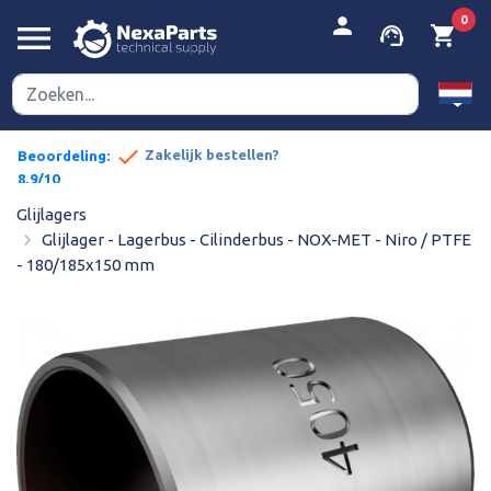


person
0
menu
support_agent
shopping_cart
done
pe prijzen
Zakelijk bestellen?
Beoordeling:
8,9/10
Glijlagers
navigate_next
Glijlager - Lagerbus - Cilinderbus - NOX-MET - Niro / PTFE
- 180/185x150 mm