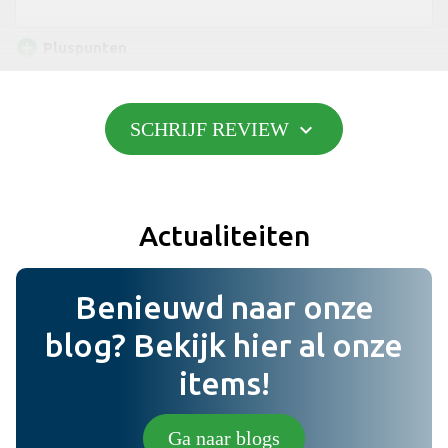
add_circle
Pluspunten
expand_more
SCHRIJF REVIEW
Toevoegen
do_not_disturb_on
Minpunten
Actualiteiten
Toevoegen
Benieuwd naar onze
Bericht
blog? Bekijk hier al onze
items!
Foto (niet verplicht) (jpg,png).
Ga naar blogs