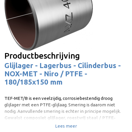
Productbeschrijving
Glijlager - Lagerbus - Cilinderbus -
NOX-MET - Niro / PTFE -
180/185x150 mm
TEF-MET/B is een veelzijdig, corrosiebestendig droog
glijlager met een PTFE-glijlaag. Smering is daarom niet
nodig. Aanvullende smering is echter in principe mogelijk.
Gewalst composiet glijlager, roestvrij staal / PTFE-
gecoat | Onderhoudsvrij droog glijlager |
Lees meer
Corrosiebestendig | DIN 1494 / ISO 4175