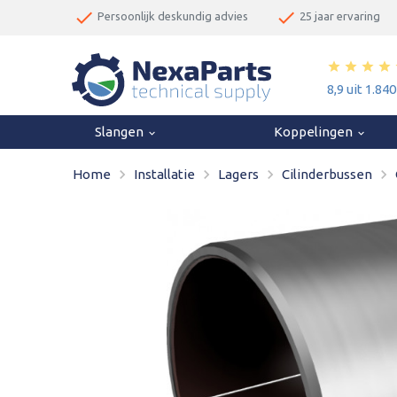
done
done
Persoonlijk deskundig advies
25 jaar ervaring
star
star
star
star
8,9 uit 1.84
Slangen
Koppelingen
keyboard_arrow_down
keyboard_arrow_down
navigate_next
navigate_next
navigate_next
navigate_next
Home
Installatie
Lagers
Cilinderbussen