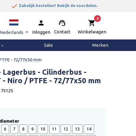
done


Zakelijk bestellen? Bekijk de voordelen.
0
person
support_agent
shopping_cart
Contact
Winkelwagen
Inloggen
Nederlands
g
Sale
Merken
keyboard_arrow_down
/ PTFE - 72/77x50 mm
- Lagerbus - Cilinderbus -
- Niro / PTFE - 72/77x50 mm
 73125
ndiameter
6
7
8
9
10
11
12
13
14