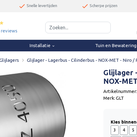
done
done
Snelle levertijden
Scherpe prijzen
star
0 reviews
Installatie
Tuin en Bewaterin
keyboard_arrow_down
navigate_next
Glijlagers
Glijlager - Lagerbus - Cilinderbus - NOX-MET - Niro 
Glijlager 
NOX-MET 
Artikelnummer:
Merk: GLT
Kies binne
3
4
5