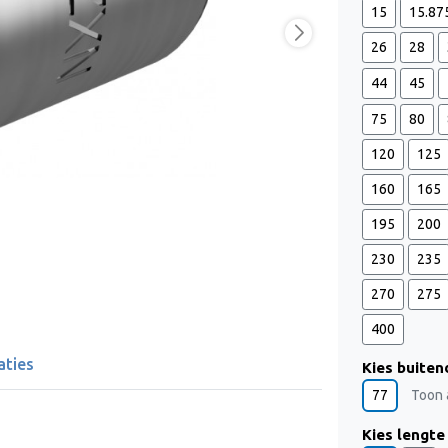
15
15.87
26
28
44
45
75
80
120
125
160
165
195
200
230
235
270
275
400
aties
Kies buiten
77
Toon 
Kies lengte