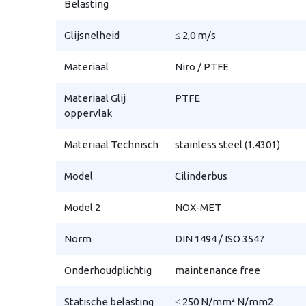
Belasting
Glijsnelheid
≤ 2,0 m/s
Materiaal
Niro / PTFE
Materiaal Glij
PTFE
oppervlak
Materiaal Technisch
stainless steel (1.4301)
Model
Cilinderbus
Model 2
NOX-MET
Norm
DIN 1494 / ISO 3547
Onderhoudplichtig
maintenance free
Statische belasting
≤ 250 N/mm² N/mm2