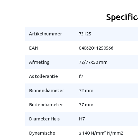
Specific
Artikelnummer
73125
EAN
04062011250566
Afmeting
72/77x50 mm
As tollerantie
f7
Binnendiameter
72 mm
Buitendiameter
77 mm
Diameter Huis
H7
Dynamische
≤ 140 N/mm² N/mm2