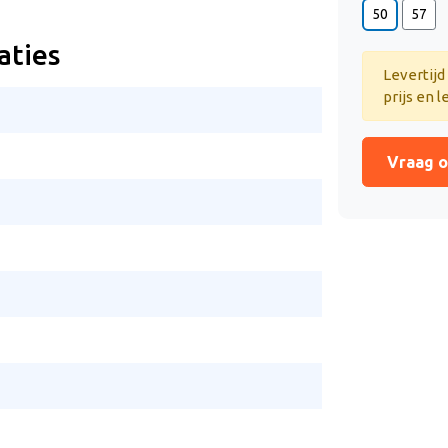
50
57
aties
Levertijd
prijs en l
Vraag o