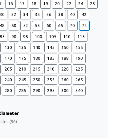
5
16
17
18
19
20
22
24
25
30
32
34
35
36
38
40
42
48
50
52
55
60
65
70
72
85
90
95
100
105
110
115
130
135
140
145
150
155
170
175
180
185
188
190
205
210
215
218
220
225
240
245
250
255
260
265
280
285
290
295
300
340
diameter
alles (96)