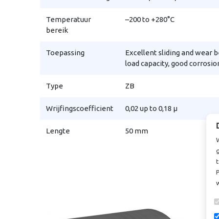
Temperatuur
–200 to +280°C
bereik
Toepassing
Excellent sliding and wear b
load capacity, good corrosio
Type
ZB
Wrijfingscoefficient
0,02 up to 0,18 µ
Lengte
50 mm
t
P