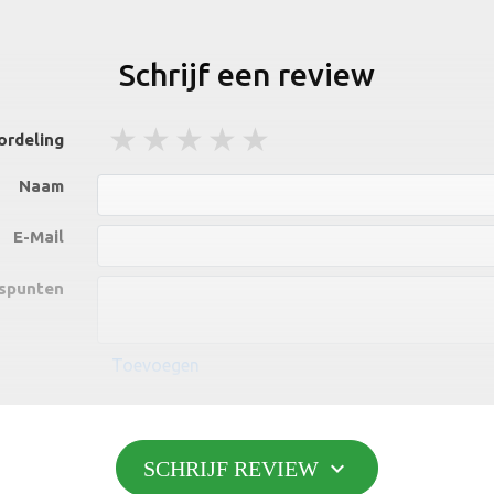
Schrijf een review
1 stars
2 stars
3 stars
4 stars
5 stars
ordeling
Naam
E-Mail
spunten
Toevoegen
npunten
expand_more
SCHRIJF REVIEW
Toevoegen