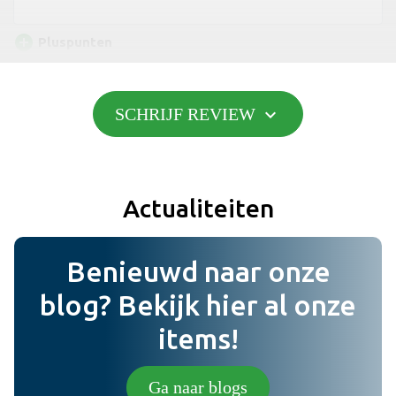
add_circle
Pluspunten
expand_more
SCHRIJF REVIEW
Toevoegen
do_not_disturb_on
Minpunten
Actualiteiten
Toevoegen
Benieuwd naar onze
Bericht
blog? Bekijk hier al onze
items!
Foto (niet verplicht) (jpg,png).
Ga naar blogs