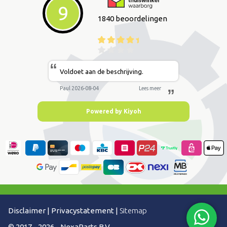
9
1840 beoordelingen
“
Voldoet aan de beschrijving.
Paul 2026-08-04
Lees meer
”
Powered by Kiyoh
Disclaimer
|
Privacystatement
|
Sitemap
© 2017 - 2026 - NexaParts B.V.