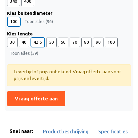
340
400
Kies buitendiameter
100
Toon alles (96)
Kies lengte
30
40
42.5
50
60
70
80
90
100
Toon alles (59)
Levertijd of prijs onbekend. Vraag offerte aan voor
prijs en levertijd.
Vraag offerte aan
Snel naar:
Productbeschrijving
Specificaties