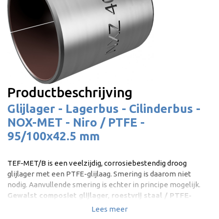
Productbeschrijving
Glijlager - Lagerbus - Cilinderbus -
NOX-MET - Niro / PTFE -
95/100x42.5 mm
TEF-MET/B is een veelzijdig, corrosiebestendig droog
glijlager met een PTFE-glijlaag. Smering is daarom niet
nodig. Aanvullende smering is echter in principe mogelijk.
Gewalst composiet glijlager, roestvrij staal / PTFE-
gecoat | Onderhoudsvrij droog glijlager |
Lees meer
Corrosiebestendig | DIN 1494 / ISO 4495