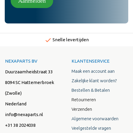
Aanmelden
done
Snelle levertijden
NEXAPARTS BV
KLANTENSERVICE
Maak een account aan
Duurzaamheidstraat 33
Zakelijke klant worden?
8094 SC Hattemerbroek
Bestellen & Betalen
(Zwolle)
Retourneren
Nederland
Verzenden
info@nexaparts.nl
Algemene voorwaarden
+31 38 2024038
Veelgestelde vragen