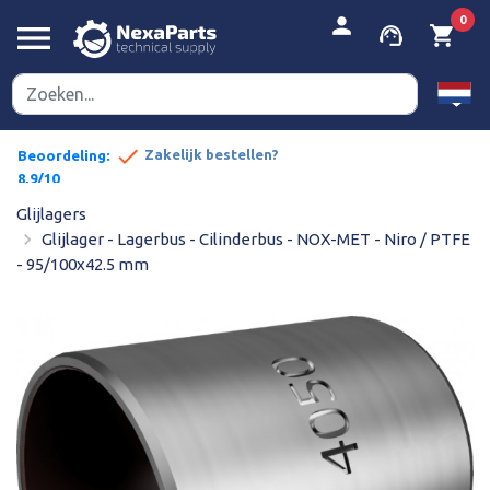


person
0
menu
support_agent
shopping_cart
done
pe prijzen
Zakelijk bestellen?
Beoordeling:
8,9/10
Glijlagers
navigate_next
Glijlager - Lagerbus - Cilinderbus - NOX-MET - Niro / PTFE
- 95/100x42.5 mm