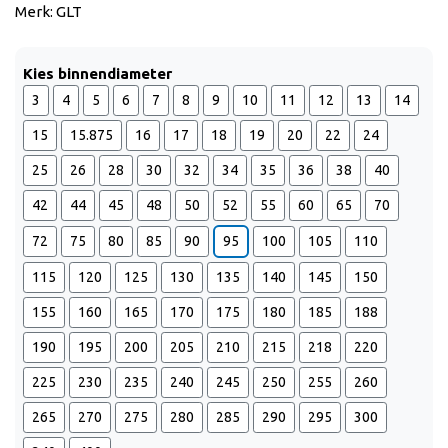
Merk: GLT
Kies binnendiameter
3
4
5
6
7
8
9
10
11
12
13
14
15
15.875
16
17
18
19
20
22
24
25
26
28
30
32
34
35
36
38
40
42
44
45
48
50
52
55
60
65
70
72
75
80
85
90
95
100
105
110
115
120
125
130
135
140
145
150
155
160
165
170
175
180
185
188
190
195
200
205
210
215
218
220
225
230
235
240
245
250
255
260
265
270
275
280
285
290
295
300