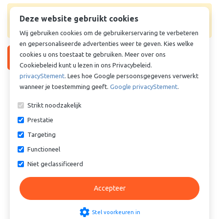
Levertijd & prijs onbekend. Vraag offerte aan voor
Deze website gebruikt cookies
prijs en levertijd.
Wij gebruiken cookies om de gebruikerservaring te verbeteren
en gepersonaliseerde advertenties weer te geven. Kies welke
cookies u ons toestaat te gebruiken. Meer over ons
Vraag offerte aan
Cookiebeleid kunt u lezen in ons Privacybeleid.
privacyStement
. Lees hoe Google persoonsgegevens verwerkt
Vergelijkbare producten
wanneer je toestemming geeft.
Google privacyStement
.
Strikt noodzakelijk
Prestatie
Targeting
Functioneel
Niet geclassificeerd
Cilinderbus - Lagerbus -
Cilinderbus - Lagerbus -
Glijlager - TEF-MET - Staal /
Glijlager - TEF-MET - Staal /
Accepteer
PTFE - 50/55x65 mm
PTFE - 50/55x45 mm
€ 7,31
€ 5,03
settings
Stel voorkeuren in