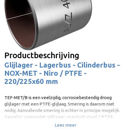
Productbeschrijving
Glijlager - Lagerbus - Cilinderbus -
NOX-MET - Niro / PTFE -
220/225x60 mm
TEF-MET/B is een veelzijdig, corrosiebestendig droog
glijlager met een PTFE-glijlaag. Smering is daarom niet
nodig. Aanvullende smering is echter in principe mogelijk.
Gewalst composiet glijlager, roestvrij staal / PTFE-
gecoat | Onderhoudsvrij droog glijlager |
Lees meer
Corrosiebestendig | DIN 1494 / ISO 4236