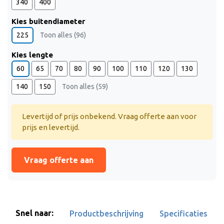
340
400
Kies buitendiameter
225
Toon alles (96)
Kies lengte
60
65
70
80
90
100
110
120
130
140
150
Toon alles (59)
Levertijd of prijs onbekend. Vraag offerte aan voor
prijs en levertijd.
Vraag offerte aan
Snel naar:
Productbeschrijving
Specificaties