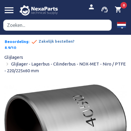


person
0
menu
support_agent
shopping_cart
done
pe prijzen
Zakelijk bestellen?
Beoordeling:
8,9/10
Glijlagers
navigate_next
Glijlager - Lagerbus - Cilinderbus - NOX-MET - Niro / PTFE
- 220/225x60 mm