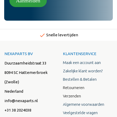
Aanmelden
done
Snelle levertijden
NEXAPARTS BV
KLANTENSERVICE
Maak een account aan
Duurzaamheidstraat 33
Zakelijke klant worden?
8094 SC Hattemerbroek
Bestellen & Betalen
(Zwolle)
Retourneren
Nederland
Verzenden
info@nexaparts.nl
Algemene voorwaarden
+31 38 2024038
Veelgestelde vragen