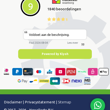
9
1840 beoordelingen
“
Voldoet aan de beschrijving.
Paul 2026-08-04
Lees meer
”
Powered by Kiyoh
Disclaimer
|
Privacystatement
|
Sitemap
© 2017 - 2026 - NexaParts B.V.