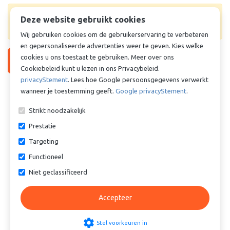
Levertijd & prijs onbekend. Vraag offerte aan voor
Deze website gebruikt cookies
prijs en levertijd.
Wij gebruiken cookies om de gebruikerservaring te verbeteren
en gepersonaliseerde advertenties weer te geven. Kies welke
cookies u ons toestaat te gebruiken. Meer over ons
Vraag offerte aan
Cookiebeleid kunt u lezen in ons Privacybeleid.
privacyStement
. Lees hoe Google persoonsgegevens verwerkt
Vergelijkbare producten
wanneer je toestemming geeft.
Google privacyStement
.
Strikt noodzakelijk
Prestatie
Targeting
Functioneel
Niet geclassificeerd
Cilinderbus - Lagerbus -
Cilinderbus - Lagerbus -
Glijlager - TEF-MET - Staal /
Glijlager - TEF-MET - Staal /
Accepteer
PTFE - 50/55x65 mm
PTFE - 50/55x45 mm
€ 7,31
€ 5,03
settings
Stel voorkeuren in