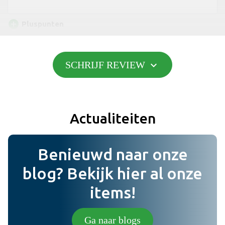
add_circle
Pluspunten
expand_more
SCHRIJF REVIEW
Toevoegen
do_not_disturb_on
Minpunten
Actualiteiten
Toevoegen
Benieuwd naar onze
Bericht
blog? Bekijk hier al onze
items!
Foto (niet verplicht) (jpg,png).
Ga naar blogs