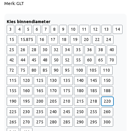
Merk: GLT
Kies binnendiameter
3
4
5
6
7
8
9
10
11
12
13
14
15
15.875
16
17
18
19
20
22
24
25
26
28
30
32
34
35
36
38
40
42
44
45
48
50
52
55
60
65
70
72
75
80
85
90
95
100
105
110
115
120
125
130
135
140
145
150
155
160
165
170
175
180
185
188
190
195
200
205
210
215
218
220
225
230
235
240
245
250
255
260
265
270
275
280
285
290
295
300