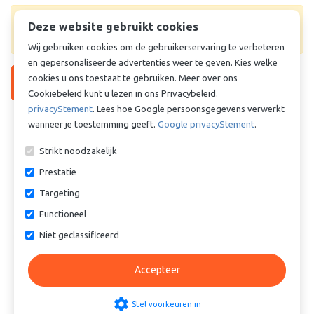
Levertijd & prijs onbekend. Vraag offerte aan voor
Deze website gebruikt cookies
prijs en levertijd.
Wij gebruiken cookies om de gebruikerservaring te verbeteren
en gepersonaliseerde advertenties weer te geven. Kies welke
cookies u ons toestaat te gebruiken. Meer over ons
Vraag offerte aan
Cookiebeleid kunt u lezen in ons Privacybeleid.
privacyStement
. Lees hoe Google persoonsgegevens verwerkt
Vergelijkbare producten
wanneer je toestemming geeft.
Google privacyStement
.
Strikt noodzakelijk
Prestatie
Targeting
Functioneel
Niet geclassificeerd
Cilinderbus - Lagerbus -
Cilinderbus - Lagerbus -
Glijlager - TEF-MET - Staal /
Glijlager - TEF-MET - Staal /
Accepteer
PTFE - 50/55x65 mm
PTFE - 50/55x45 mm
€ 7,31
€ 5,03
settings
Stel voorkeuren in