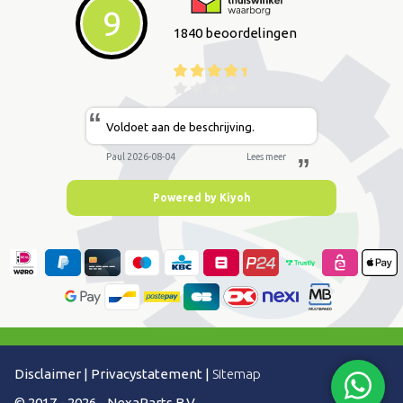
9
1840 beoordelingen
“
Voldoet aan de beschrijving.
Paul 2026-08-04
Lees meer
”
Powered by Kiyoh
Disclaimer
|
Privacystatement
|
Sitemap
© 2017 - 2026 - NexaParts B.V.