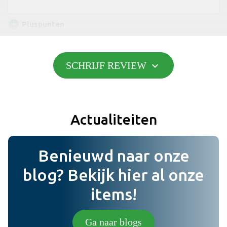
add_circle
Pluspunten
expand_more
SCHRIJF REVIEW
Toevoegen
do_not_disturb_on
Minpunten
Actualiteiten
Toevoegen
Benieuwd naar onze
Bericht
blog? Bekijk hier al onze
items!
Foto (niet verplicht) (jpg,png).
Ga naar blogs