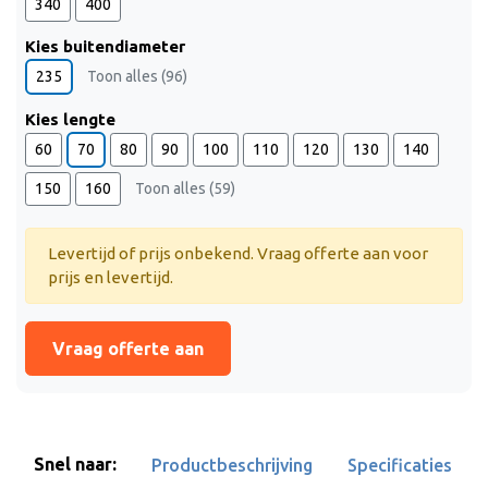
340
400
Kies buitendiameter
235
Toon alles (96)
Kies lengte
60
70
80
90
100
110
120
130
140
150
160
Toon alles (59)
Levertijd of prijs onbekend. Vraag offerte aan voor
prijs en levertijd.
Vraag offerte aan
Snel naar:
Productbeschrijving
Specificaties