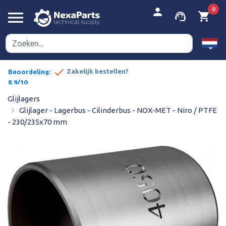


person
0
menu
support_agent
shopping_cart
done
pe prijzen
Zakelijk bestellen?
Beoordeling:
8,9/10
Glijlagers
navigate_next
Glijlager - Lagerbus - Cilinderbus - NOX-MET - Niro / PTFE
- 230/235x70 mm