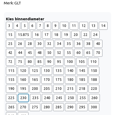
Merk: GLT
Kies binnendiameter
3
4
5
6
7
8
9
10
11
12
13
14
15
15.875
16
17
18
19
20
22
24
25
26
28
30
32
34
35
36
38
40
42
44
45
48
50
52
55
60
65
70
72
75
80
85
90
95
100
105
110
115
120
125
130
135
140
145
150
155
160
165
170
175
180
185
188
190
195
200
205
210
215
218
220
225
230
235
240
245
250
255
260
265
270
275
280
285
290
295
300