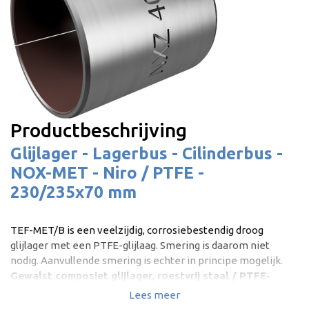
Productbeschrijving
Glijlager - Lagerbus - Cilinderbus -
NOX-MET - Niro / PTFE -
230/235x70 mm
TEF-MET/B is een veelzijdig, corrosiebestendig droog
glijlager met een PTFE-glijlaag. Smering is daarom niet
nodig. Aanvullende smering is echter in principe mogelijk.
Gewalst composiet glijlager, roestvrij staal / PTFE-
gecoat | Onderhoudsvrij droog glijlager |
Lees meer
Corrosiebestendig | DIN 1494 / ISO 4255