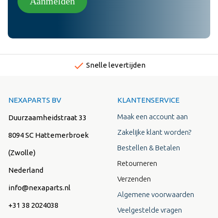
Aanmelden
done
Snelle levertijden
NEXAPARTS BV
KLANTENSERVICE
Maak een account aan
Duurzaamheidstraat 33
Zakelijke klant worden?
8094 SC Hattemerbroek
Bestellen & Betalen
(Zwolle)
Retourneren
Nederland
Verzenden
info@nexaparts.nl
Algemene voorwaarden
+31 38 2024038
Veelgestelde vragen