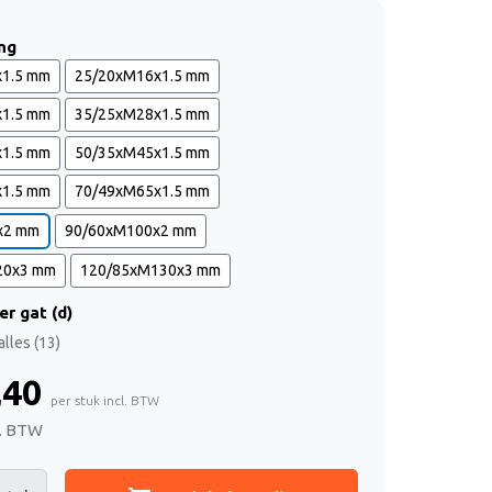
ng
x1.5 mm
25/20xM16x1.5 mm
x1.5 mm
35/25xM28x1.5 mm
x1.5 mm
50/35xM45x1.5 mm
x1.5 mm
70/49xM65x1.5 mm
x2 mm
90/60xM100x2 mm
20x3 mm
120/85xM130x3 mm
er gat (d)
alles (13)
,40
per stuk incl. BTW
l. BTW