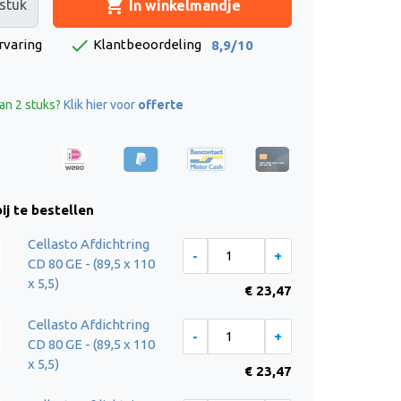
shopping_cart
stuk
In winkelmandje
check
rvaring
Klantbeoordeling
8,9/10
an 2 stuks?
Klik hier voor
offerte
ij te bestellen
Cellasto Afdichtring
CD 80 GE - (89,5 x 110
x 5,5)
€ 23,47
Cellasto Afdichtring
CD 80 GE - (89,5 x 110
x 5,5)
€ 23,47