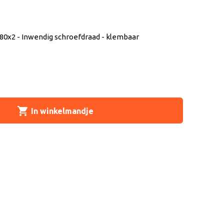
0x2 - Inwendig schroefdraad - klembaar
shopping_cart
In winkelmandje