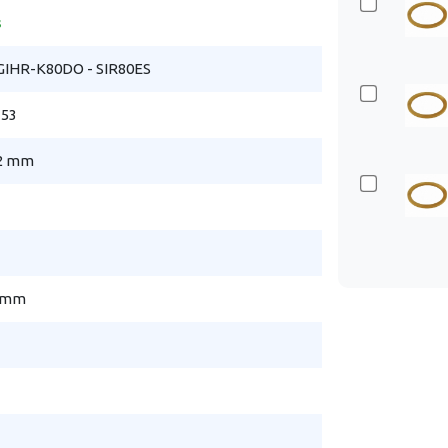
s
GIHR-K80DO - SIR80ES
153
2 mm
2 mm