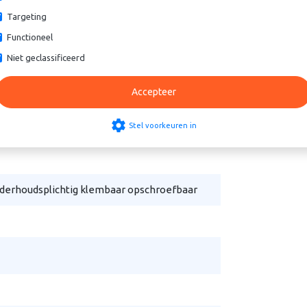
O
Targeting
Functioneel
Niet geclassificeerd
Accepteer
settings
Stel voorkeuren in
derhoudsplichtig klembaar opschroefbaar