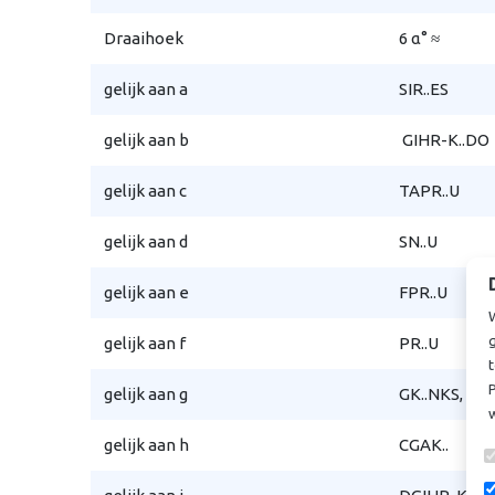
Draaihoek
6 α° ≈
gelijk aan a
SIR..ES
gelijk aan b
GIHR-K..DO
gelijk aan c
TAPR..U
gelijk aan d
SN..U
gelijk aan e
FPR..U
gelijk aan f
PR..U
t
P
gelijk aan g
GK..NKS,
gelijk aan h
CGAK..