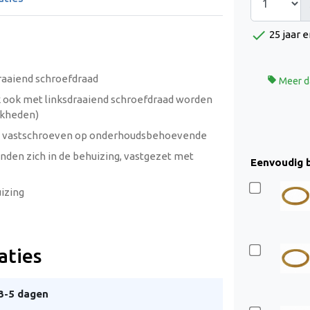
check
25 jaar e
aaiend schroefdraad

Meer d
k ook met linksdraaiend schroefdraad worden
ijkheden)
n vastschroeven op onderhoudsbehoevende
vinden zich in de behuizing, vastgezet met
Eenvoudig b
izing
aties
 3-5 dagen