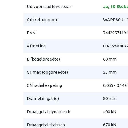
Uit voorraad leverbaar
Ja, 10 Stuk
Artikelnummer
WAPR80U - 
EAN
7442957119
Afmeting
80/55xM80x
B (kogelbreedte)
60 mm
C1 max (oogbreedte)
55 mm
CN radiale speling
0,055 - 0,14
Diameter gat (d)
80 mm
Draaggetal dynamisch
400 kN
Draaggetal statisch
670 kN