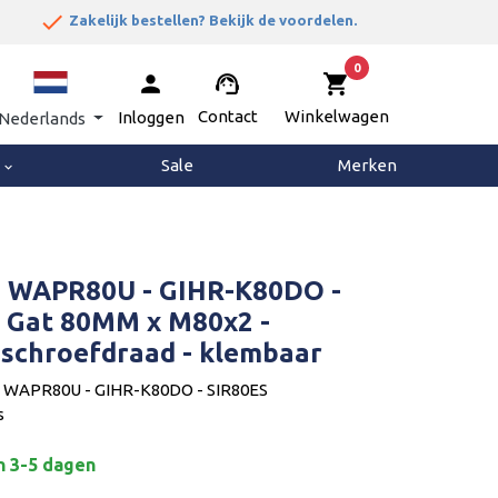
done


Zakelijk bestellen? Bekijk de voordelen.
0
person
support_agent
shopping_cart
Contact
Winkelwagen
Inloggen
Nederlands
g
Sale
Merken
keyboard_arrow_down
 WAPR80U - GIHR-K80DO -
- Gat 80MM x M80x2 -
 schroefdraad - klembaar
 WAPR80U - GIHR-K80DO - SIR80ES
s
n 3-5 dagen