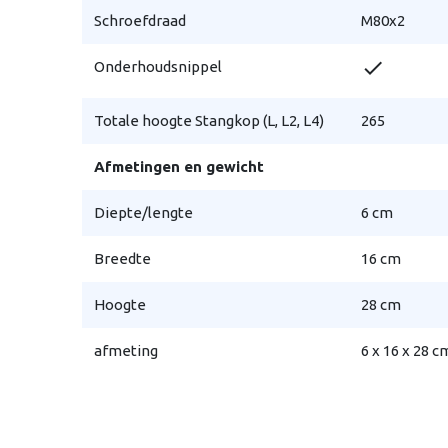
Schroefdraad
M80x2
check
Onderhoudsnippel
Totale hoogte Stangkop (L, L2, L4)
265
Afmetingen en gewicht
Diepte/lengte
6 cm
Breedte
16 cm
Hoogte
28 cm
afmeting
6 x 16 x 28 