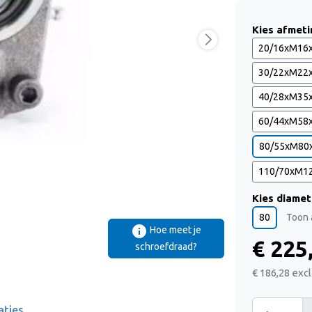
Kies afmeti
20/16xM16
30/22xM22
40/28xM35
60/44xM58
80/55xM80
110/70xM1
Kies diamet
80
Toon 
info
Hoe meet je
€ 225
schroefdraad?
€ 186,28
exc
aties