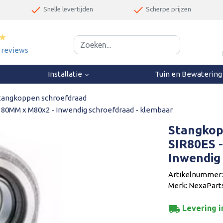
done
done
Snelle levertijden
Scherpe prijzen
star
0 reviews
Installatie
Tuin en Bewaterin
keyboard_arrow_down
tangkoppen schroefdraad
80MM x M80x2 - Inwendig schroefdraad - klembaar
Stangkop
SIR80ES 
Inwendig
Artikelnummer:
Merk: NexaPart
local_shipping
Levering i