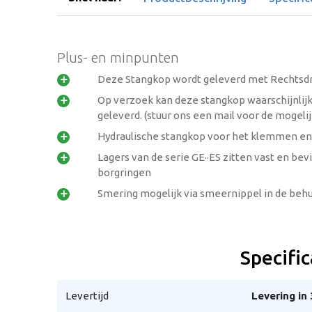
Plus- en minpunten
Deze Stangkop wordt geleverd met Rechtsdr

Op verzoek kan deze stangkop waarschijnlij

geleverd. (stuur ons een mail voor de mogel
Hydraulische stangkop voor het klemmen e

Lagers van de serie GE··ES zitten vast en be

borgringen
Smering mogelijk via smeernippel in de behu

Specific
Levertijd
Levering in