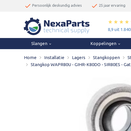
done
done
Persoonlijk deskundig advies
25 jaar ervaring
star
star
star
star
8,9 uit 1.84
Slangen
Koppelingen
keyboard_arrow_down
keyboard_arrow_down
navigate_next
navigate_next
navigate_next
navigate_next
Home
Installatie
Lagers
Stangkoppen
S
navigate_next
Stangkop WAPR80U - GIHR-K80DO - SIR80ES - Gat 