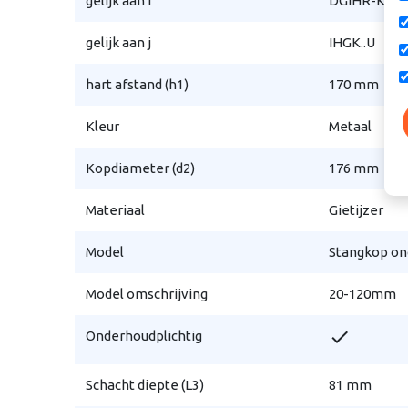
gelijk aan i
DGIHR-K..D
gelijk aan j
IHGK..U
hart afstand (h1)
170 mm
Kleur
Metaal
Kopdiameter (d2)
176 mm
Materiaal
Gietijzer
Model
Stangkop on
Model omschrijving
20-120mm
check
Onderhoudplichtig
Schacht diepte (L3)
81 mm