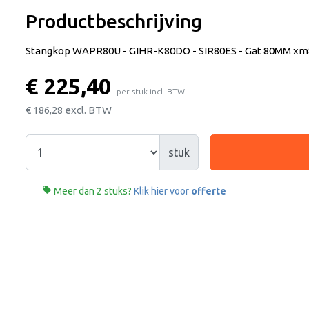
Productbeschrijving
Stangkop WAPR80U - GIHR-K80DO - SIR80ES - Gat 80MM xm8
€ 225,40
per stuk incl. BTW
€ 186,28
excl. BTW
stuk

Meer dan 2 stuks?
Klik hier voor
offerte